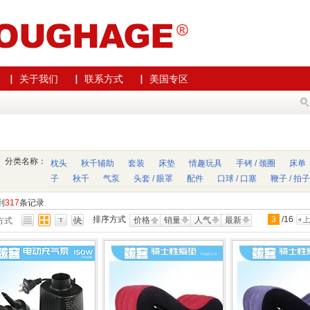
▏ 关于我们
▏ 联系方式
▏ 美国专区
分类名称：
枕头
秋千辅助
套装
床垫
情趣玩具
手铐 / 颈圈
床单
子
秋千
气泵
头套 / 眼罩
配件
口球 / 口塞
鞭子 / 拍子
到
317
条记录
排序方式
3
/
16
价格
销量
人气
最新
方式