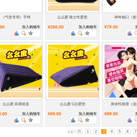
（气垫专用）手铐
么么蜜 骑士性爱垫
神奇袖口（套
.00
¥268.00
¥79.00
加入购物车
加入购物车
么么蜜 高潮坡道
么么蜜 G点爱垫
身体性摇摆（送
9.00
¥99.00
¥89.00
加入购物车
加入购物车
1
2
3
4
5
6
7