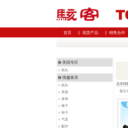
首页
▏ 现货产品
▏ 销售合作
美国专区
枕头
情趣家具
总共找
枕头
显示
床垫
床单
椅子
秋千
气泵
配件