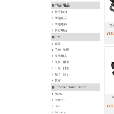
情趣用品
秋千辅助
情趣玩具
情趣服饰
电
其它用品
¥35
SM
套装
手铐 / 颈圈
束缚用具
头套 / 眼罩
口球 / 口塞
鞭子 / 拍子
其它
Product classification
pillow
（
mattress
¥40
chair
Air pump