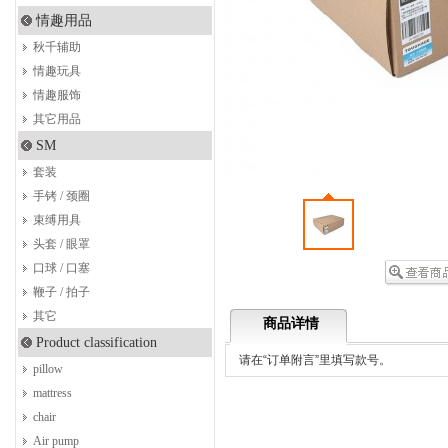
情趣用品
秋千辅助
情趣玩具
情趣服饰
其它用品
SM
套装
手铐 / 颈圈
束缚用具
头套 / 眼罩
口球 / 口塞
鞭子 / 拍子
其它
商品详情
Product classification
请在“订单附言”里填写款号。
pillow
mattress
chair
Air pump