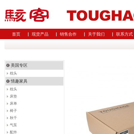
首页
▏ 现货产品
▏ 销售合作
▏ 关于我们
▏ 联系方式
美国专区
枕头
情趣家具
枕头
床垫
床单
椅子
秋千
气泵
配件