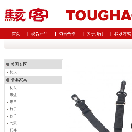
首页
▏ 现货产品
▏ 销售合作
▏ 关于我们
▏ 联系方式
美国专区
枕头
情趣家具
枕头
床垫
床单
椅子
秋千
气泵
配件