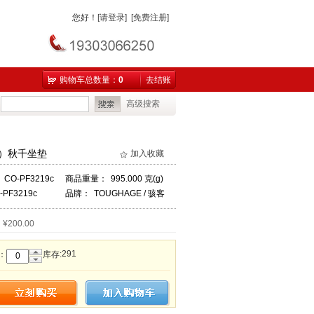
您好
！
[请登录]
[免费注册]
购物车总数量：
0
去结账
高级搜索
）秋千坐垫
加入收藏
：
CO-PF3219c
商品重量：
995.000 克(g)
-PF3219c
品牌：
TOUGHAGE / 骇客
：
¥200.00
291
：
库存: