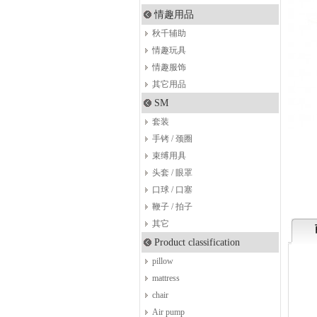
情趣用品
秋千辅助
情趣玩具
情趣服饰
其它用品
SM
套装
手铐 / 颈圈
束缚用具
头套 / 眼罩
口球 / 口塞
鞭子 / 拍子
其它
Product classification
pillow
mattress
chair
Air pump