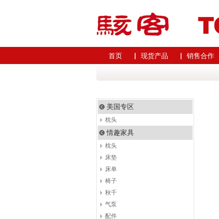
首页
▏ 现货产品
▏ 销售合作
美国专区
枕头
情趣家具
枕头
床垫
床单
椅子
秋千
气泵
配件