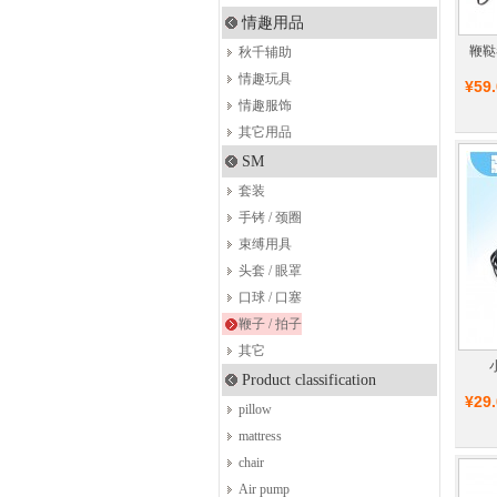
情趣用品
鞭鞑
秋千辅助
情趣玩具
¥59
情趣服饰
其它用品
SM
套装
手铐 / 颈圈
束缚用具
头套 / 眼罩
口球 / 口塞
鞭子 / 拍子
其它
Product classification
¥29
pillow
mattress
chair
Air pump