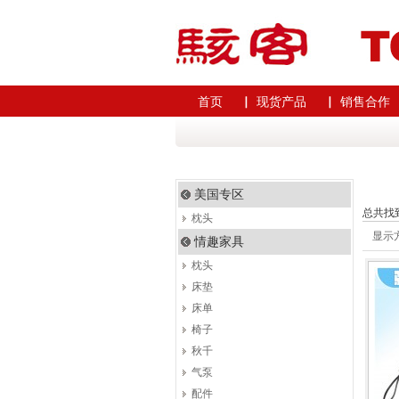
首页
▏ 现货产品
▏ 销售合作
美国专区
总共找
枕头
显示
情趣家具
枕头
床垫
床单
椅子
秋千
气泵
配件