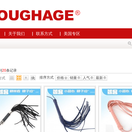
▏ 关于我们
▏ 联系方式
▏ 美国专区
到
20
条记录
排序方式
价格
销量
人气
最新
方式