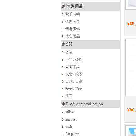
情趣用品
秋千辅助
情趣玩具
¥69
情趣服饰
其它用品
SM
套装
手铐 / 颈圈
束缚用具
头套 / 眼罩
口球 / 口塞
鞭子 / 拍子
其它
Product classification
¥86
pillow
mattress
chair
Air pump