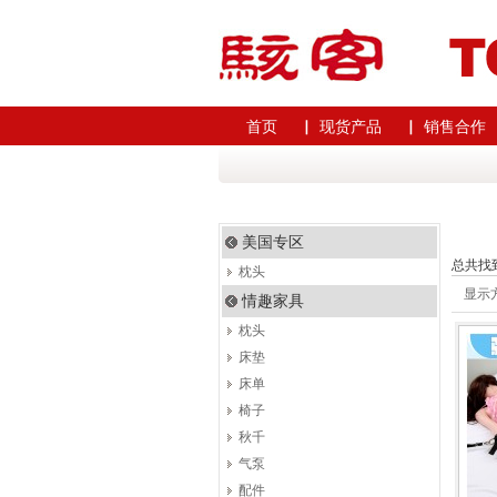
首页
▏ 现货产品
▏ 销售合作
美国专区
总共找
枕头
显示
情趣家具
枕头
床垫
床单
椅子
秋千
气泵
配件