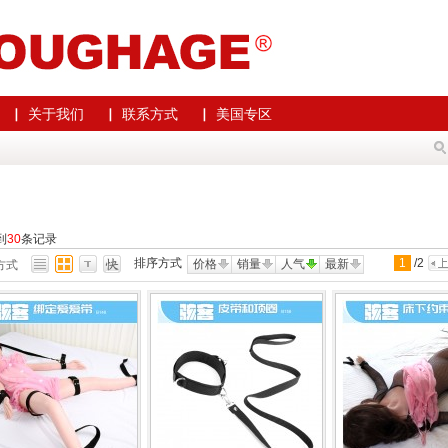
▏ 关于我们
▏ 联系方式
▏ 美国专区
到
30
条记录
排序方式
1
/
2
价格
销量
人气
最新
方式