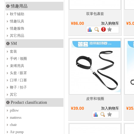
情趣用品
双掌包裹套
秋千辅助
情趣玩具
¥86.00
¥5.
加入购物车
情趣服饰
其它用品
SM
套装
手铐 / 颈圈
束缚用具
头套 / 眼罩
口球 / 口塞
鞭子 / 拍子
其它
皮带和项圈
Product classification
¥39.00
¥35
加入购物车
pillow
mattress
chair
Air pump