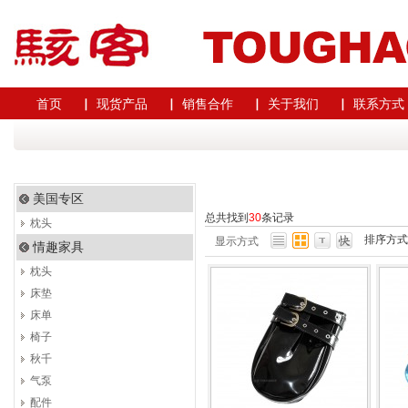
首页
▏ 现货产品
▏ 销售合作
▏ 关于我们
▏ 联系方式
美国专区
总共找到
30
条记录
枕头
排序方
显示方式
情趣家具
枕头
床垫
床单
椅子
秋千
气泵
配件