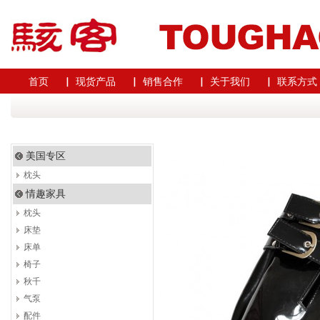
首页
▏ 现货产品
▏ 销售合作
▏ 关于我们
▏ 联系方式
美国专区
枕头
情趣家具
枕头
床垫
床单
椅子
秋千
气泵
配件