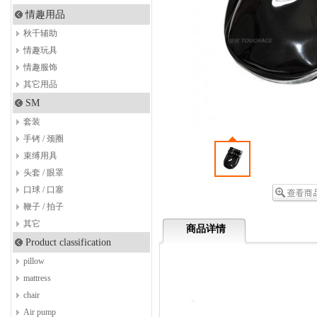
情趣用品
秋千辅助
情趣玩具
情趣服饰
其它用品
SM
套装
手铐 / 颈圈
束缚用具
头套 / 眼罩
口球 / 口塞
鞭子 / 拍子
其它
商品详情
Product classification
pillow
mattress
chair
Air pump