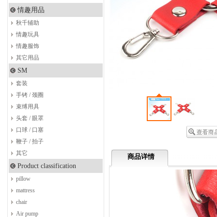
情趣用品
秋千辅助
情趣玩具
情趣服饰
其它用品
SM
套装
手铐 / 颈圈
束缚用具
头套 / 眼罩
口球 / 口塞
鞭子 / 拍子
其它
商品详情
Product classification
pillow
mattress
chair
Air pump