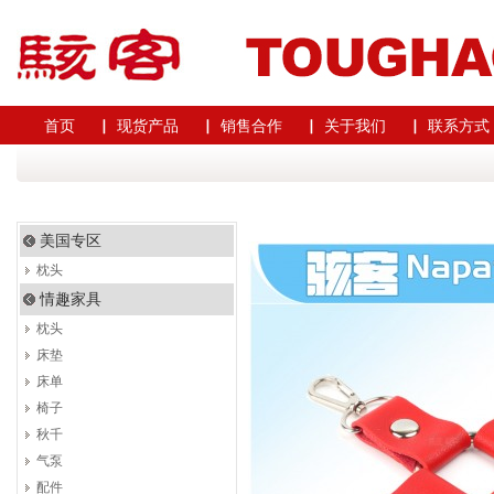
首页
▏ 现货产品
▏ 销售合作
▏ 关于我们
▏ 联系方式
美国专区
枕头
情趣家具
枕头
床垫
床单
椅子
秋千
气泵
配件