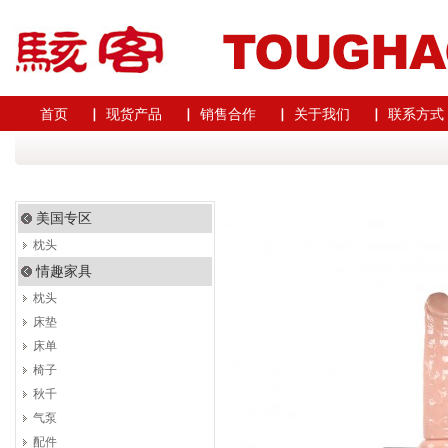
首页
▏ 现货产品
▏ 销售合作
▏ 关于我们
▏ 联系方式
美国专区
枕头
情趣家具
枕头
床垫
床单
椅子
秋千
气泵
配件