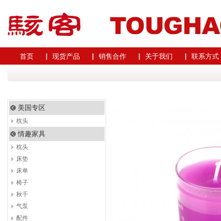
首页
▏ 现货产品
▏ 销售合作
▏ 关于我们
▏ 联系方式
美国专区
枕头
情趣家具
枕头
床垫
床单
椅子
秋千
气泵
配件