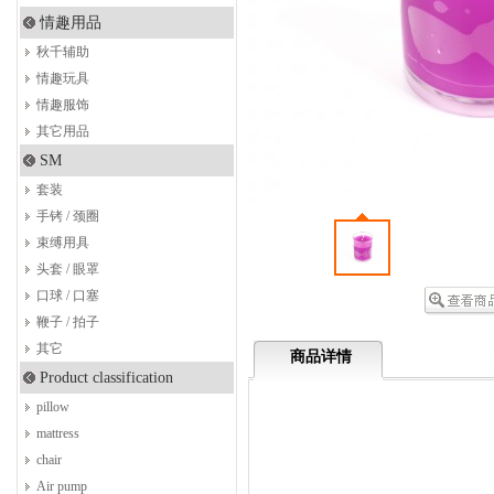
情趣用品
秋千辅助
情趣玩具
情趣服饰
其它用品
SM
套装
手铐 / 颈圈
束缚用具
头套 / 眼罩
口球 / 口塞
鞭子 / 拍子
其它
商品详情
Product classification
pillow
mattress
chair
Air pump