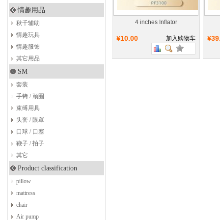
情趣用品
4 inches Inflator
秋千辅助
情趣玩具
¥10.00
¥39
加入购物车
情趣服饰
其它用品
SM
套装
手铐 / 颈圈
束缚用具
头套 / 眼罩
口球 / 口塞
鞭子 / 拍子
其它
Product classification
pillow
mattress
chair
Air pump