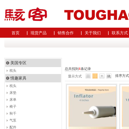
首页
▏ 现货产品
▏ 销售合作
▏ 关于我们
▏ 联系方式
美国专区
总共找到
4
条记录
枕头
排序方
显示方式
情趣家具
枕头
床垫
床单
椅子
秋千
气泵
配件