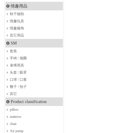
情趣用品
秋千辅助
情趣玩具
情趣服饰
其它用品
SM
套装
手铐 / 颈圈
束缚用具
头套 / 眼罩
口球 / 口塞
鞭子 / 拍子
其它
Product classification
pillow
mattress
chair
Air pump