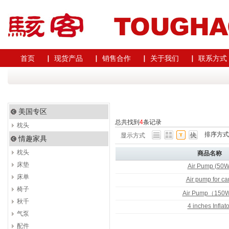
首页
▏ 现货产品
▏ 销售合作
▏ 关于我们
▏ 联系方式
美国专区
总共找到
4
条记录
枕头
排序方
显示方式
情趣家具
枕头
商品名称
床垫
Air Pump (50W
床单
Air pump for ca
椅子
Air Pump（150
秋千
4 inches Inflato
气泵
配件