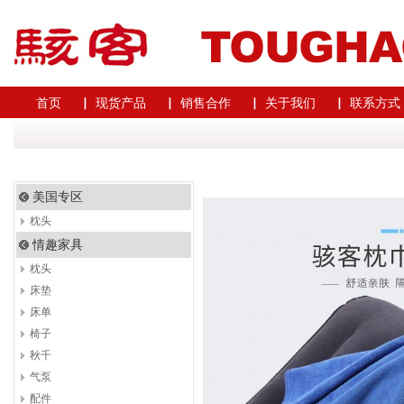
首页
▏ 现货产品
▏ 销售合作
▏ 关于我们
▏ 联系方式
美国专区
枕头
情趣家具
枕头
床垫
床单
椅子
秋千
气泵
配件