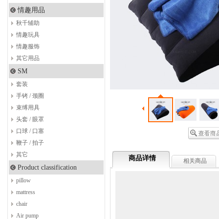
情趣用品
秋千辅助
情趣玩具
情趣服饰
其它用品
SM
套装
手铐 / 颈圈
束缚用具
头套 / 眼罩
口球 / 口塞
鞭子 / 拍子
其它
商品详情
相关商品
Product classification
pillow
mattress
chair
Air pump