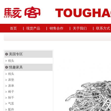
首页
▏ 现货产品
▏ 销售合作
▏ 关于我们
▏ 联系方式
美国专区
枕头
情趣家具
枕头
床垫
床单
椅子
秋千
气泵
配件