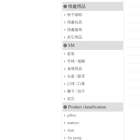
情趣用品
秋千辅助
情趣玩具
情趣服饰
其它用品
SM
套装
手铐 / 颈圈
束缚用具
头套 / 眼罩
口球 / 口塞
鞭子 / 拍子
其它
Product classification
pillow
mattress
chair
Air pump