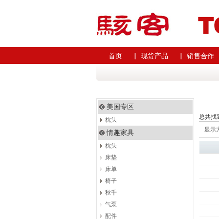
首页
▏ 现货产品
▏ 销售合作
美国专区
总共找
枕头
显示
情趣家具
枕头
床垫
床单
椅子
秋千
气泵
配件