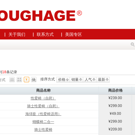
▏ 关于我们
▏ 联系方式
▏ 美国专区
到
18
条记录
排序方式
价格
销量
人气
最新
方式
商品名称
商品价格
¥239.00
性爱椅（自慰）
¥299.00
骑士性爱椅（自慰）
¥49.00
海绵套（性爱椅适用）
¥299.00
蝴蝶椅二合一
¥209.00
骑士性爱椅