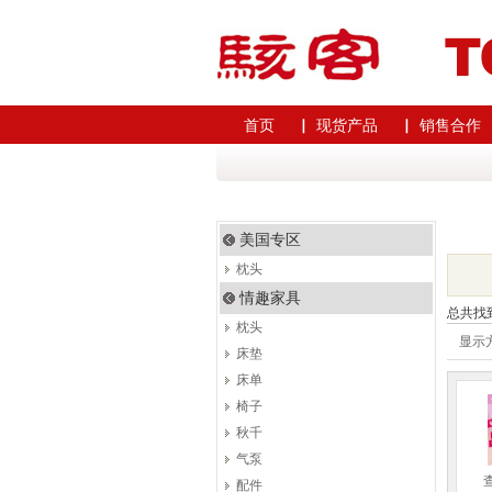
首页
▏ 现货产品
▏ 销售合作
美国专区
枕头
情趣家具
总共找
枕头
显示
床垫
床单
椅子
秋千
气泵
配件