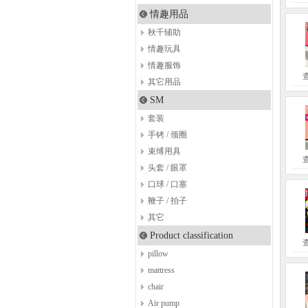
情趣用品
秋千辅助
情趣玩具
情趣服饰
其它用品
SM
套装
手铐 / 颈圈
束缚用具
头套 / 眼罩
口球 / 口塞
鞭子 / 拍子
其它
Product classification
pillow
mattress
chair
Air pump