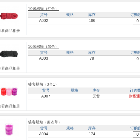
10米棉绳（红色）
货号
规格
库存
订购
A002
186
查看商品相册
10米棉绳（黑色）
货号
规格
库存
订购
A003
78
查看商品相册
骇客蜡烛（3合1）
货号
规格
库存
订购
A007
无货
到货通
查看商品相册
骇客蜡烛（薰衣草）
货号
规格
库存
订购
A004
174