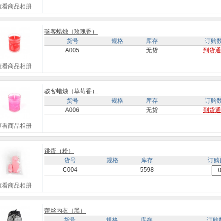
查看商品相册
骇客蜡烛（玫瑰香）
货号
规格
库存
订购
A005
无货
到货通
查看商品相册
骇客蜡烛（草莓香）
货号
规格
库存
订购
A006
无货
到货通
查看商品相册
跳蛋（粉）
货号
规格
库存
订购
C004
5598
查看商品相册
蕾丝内衣（黑）
货号
规格
库存
订购