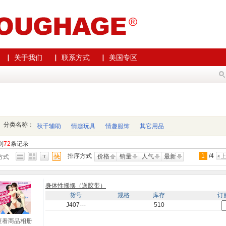
▏ 关于我们
▏ 联系方式
▏ 美国专区
分类名称：
秋千辅助
情趣玩具
情趣服饰
其它用品
到
72
条记录
排序方式
1
/
4
价格
销量
人气
最新
方式
身体性摇摆（送胶带）
货号
规格
库存
订
J407---
510
查看商品相册